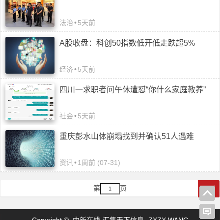
法治
•
5天前
A股收盘：科创50指数低开低走跌超5%
经济
•
5天前
四川一求职者问午休遭怼“你什么家庭教养”
社会
•
5天前
重庆彭水山体崩塌找到并确认51人遇难
资讯
•
1周前 (07-31)
第
页
下页
Copyright © 中新在线-汇集天下信息- ZXZX.WANG