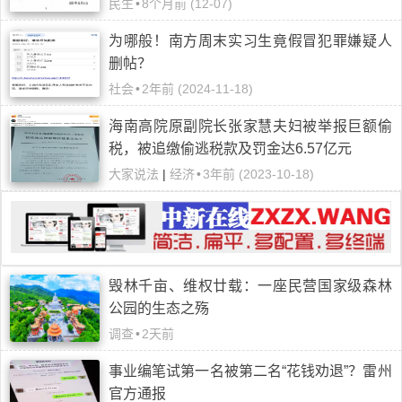
民生
•
8个月前 (12-07)
为哪般！南方周末实习生竟假冒犯罪嫌疑人
删帖？
社会
•
2年前 (2024-11-18)
海南高院原副院长张家慧夫妇被举报巨额偷
税，被追缴偷逃税款及罚金达6.57亿元
大家说法
|
经济
•
3年前 (2023-10-18)
毁林千亩、维权廿载：一座民营国家级森林
公园的生态之殇
调查
•
2天前
事业编笔试第一名被第二名“花钱劝退”？雷州
官方通报