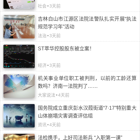
社会
•
3天前
吉林白山市江源区法院法警队扎实开展“执法
规范学习年”活动
法治
•
3天前
ST萃华控股股东被立案！
经济
•
3天前
机关事业单位职工被判刑，以前的工龄还算
数吗？济南一法院判了……
大家说法
•
4天前
国务院成立重庆彭水汉葭街道“7·17”特别重大
山体崩塌灾害调查评估组
资讯
•
4天前
法检携手，上好司法新兵 “入职第一课”