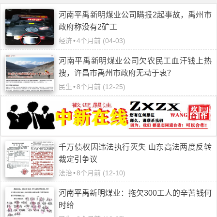
河南平禹新明煤业公司瞒报2起事故，禹州市
政府称没有2矿工
经济
•
4个月前 (04-03)
河南平禹新明煤业公司欠农民工血汗钱上热
搜，许昌市禹州市政府无动于衷？
民生
•
8个月前 (12-25)
千万债权因违法执行灭失 山东高法两度反转
裁定引争议
法治
•
8个月前 (12-10)
河南平禹新明煤业：拖欠300工人的辛苦钱何
时给