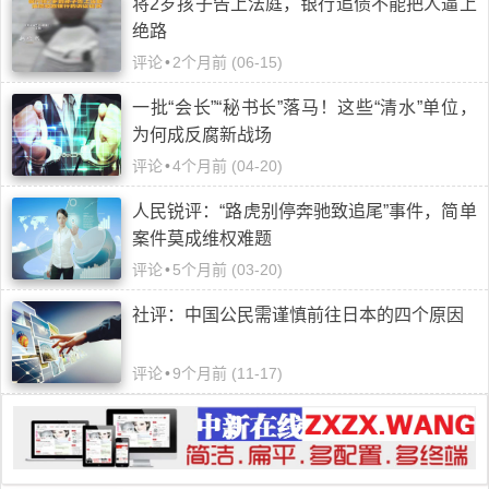
将2岁孩子告上法庭，银行追债不能把人逼上
绝路
评论
•
2个月前 (06-15)
一批“会长”“秘书长”落马！这些“清水”单位，
为何成反腐新战场
评论
•
4个月前 (04-20)
人民锐评：“路虎别停奔驰致追尾”事件，简单
案件莫成维权难题
评论
•
5个月前 (03-20)
社评：中国公民需谨慎前往日本的四个原因
评论
•
9个月前 (11-17)