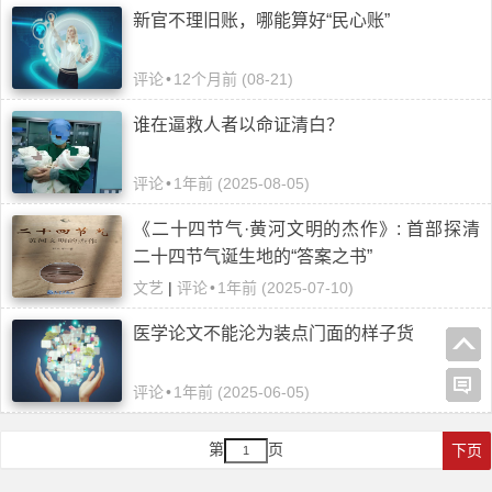
新官不理旧账，哪能算好“民心账”
评论
•
12个月前 (08-21)
谁在逼救人者以命证清白？
评论
•
1年前 (2025-08-05)
《二十四节气·黄河文明的杰作》: 首部探清
二十四节气诞生地的“答案之书”
文艺
|
评论
•
1年前 (2025-07-10)
医学论文不能沦为装点门面的样子货
评论
•
1年前 (2025-06-05)
第
页
下页