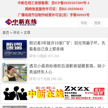
中新在线工信部备案：京ICP备2025107284号-1
网络信息服务许可证：京B2-20250642
广播电视节目制作经营许可证(京）字第30553号
导航
搜索
首页
>
评论
> 文章
假记者3年敲诈16家厂矿：别光骂骗子坏，先
看看自己身上那条缝
评论
•
2周前 (07-24)
遇见小面商标维权后道歉被疑藏套路，缺少
真诚终失人心
评论
•
2个月前 (06-16)