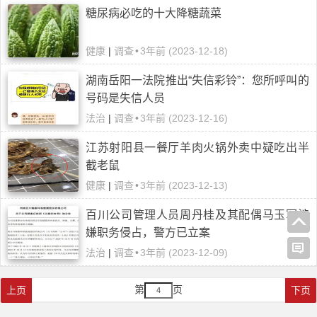
糖尿病必吃的十大降糖蔬菜
健康
|
调查
•
3年前 (2023-12-18)
湖南岳阳一法院推出“失信彩铃”：您所呼叫的
号码是失信人员
法治
|
调查
•
3年前 (2023-12-16)
江苏射阳县一餐厅羊肉火锅外卖中疑吃出半
截老鼠
健康
|
调查
•
3年前 (2023-12-13)
百川公司管理人员周丹桂及其配偶马玉军涉
嫌职务侵占，警方已立案
法治
|
调查
•
3年前 (2023-12-09)
第
页
上页
下页