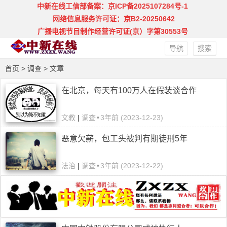
中新在线工信部备案：京ICP备2025107284号-1
网络信息服务许可证：京B2-20250642
广播电视节目制作经营许可证(京）字第30553号
导航
搜索
首页
>
调查
> 文章
在北京，每天有100万人在假装谈合作
文教
|
调查
•
3年前 (2023-12-23)
恶意欠薪，包工头被判有期徒刑5年
法治
|
调查
•
3年前 (2023-12-22)