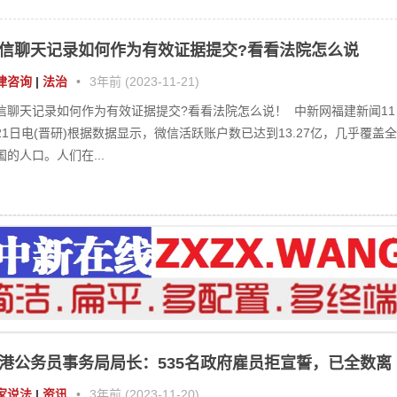
港公务员事务局局长：535名政府雇员拒宣誓，已全数离
家说法
|
资讯
•
3年前 (2023-11-20)
府要求非公务员合约雇员须签声明。 （点新闻资料图） 【点新闻报道】
前年要求在2020年7月1日或之后按非公务员聘用条款聘用的政府雇员签署
明，拥护基本法、效...
高法：“老赖”即使名下无财产，还有这7招