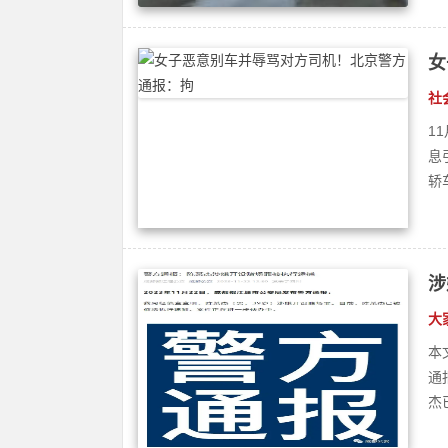
涉
大
本
通
杰
微
法
微
月
中