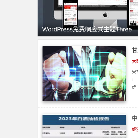
大
央
亡
WordPress免费响应式主题Three
步
中
经
央
是
款