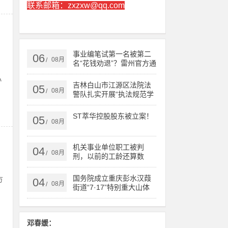
联系邮箱：zxzxw@qq.com
事业编笔试第一名被第二
06
08月
/
名“花钱劝退”？雷州官方通
报
方
吉林白山市江源区法院法
05
08月
/
警队扎实开展“执法规范学
习年”活动
ST萃华控股股东被立案！
05
08月
/
机关事业单位职工被判
04
08月
/
刑，以前的工龄还算数
吗？济南一法院判了……
国务院成立重庆彭水汉葭
04
08月
/
街道“7·17”特别重大山体
崩塌灾害调查评估组
邓春媛：