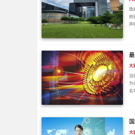
大
当
为
名
国
籍
大
国
监
干
广