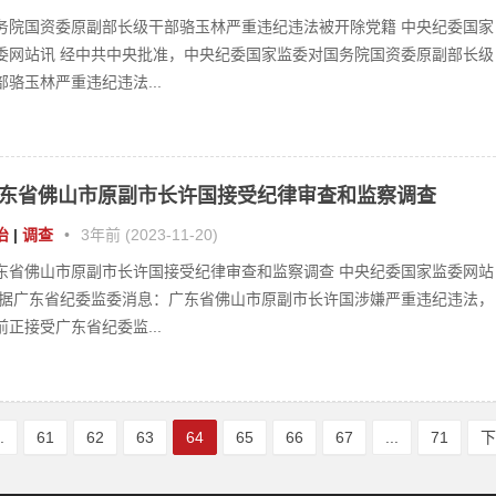
治
|
调查
•
3年前 (2023-11-20)
东省佛山市原副市长许国接受纪律审查和监察调查 中央纪委国家监委网站
 据广东省纪委监委消息：广东省佛山市原副市长许国涉嫌严重违纪违法，
前正接受广东省纪委监...
..
61
62
63
64
65
66
67
...
71
•
中视在线
•
中新在线搜狐号
•
新浪看点
•
欢迎合作
WANG
| ZXZX.WANG by
.
| Powered by
WordPress
|
京IC