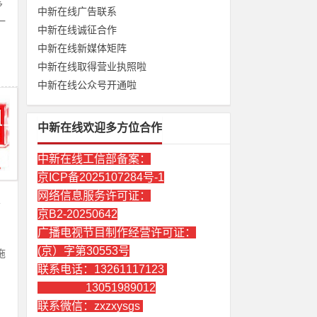
中新在线广告联系
中新在线诚征合作
中新在线新媒体矩阵
中新在线取得营业执照啦
中新在线公众号开通啦
拖
中新在线欢迎多方位合作
中新在线工信部备案：
京ICP备2025107284号-1
网络信息服务许可证：
京B2-20250642
广播电视节目制作经营许可证：
(京）字第30553号
联系电话：13261117123
13051989012
小
联系微信：zxzxysgs