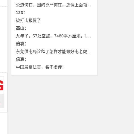
公道何在、国的尊严何在，恳请上面领导。把这些蛀虫。绳之以法。为老百姓讨个公道
123：
被打击报复了
高山：
九年了，57处空鼓，7480平方厘米，1.8亿欠税，五年换五任法人。 感谢《中新在线》转载。让一套房子的真相，不只是躺在仲裁庭的卷宗里。 正义或许迟到，但媒体的聚光灯不会缺席。 静待法律最终的裁决。
倍哀：
东莞供电局诠释了怎样才能做好电老虎！老虎要打，不能放过。
倍哀：
中国最富法官，名不虚传！
政