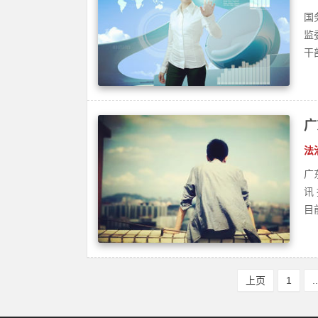
法
广
讯
目
上页
1
.
友情链接：
站点相关
•
中新在线网易号
•
法询网
•
中新在线百家号
•
中新在线微博
Copyright © 中新在线-汇集天下信息- ZXZX.