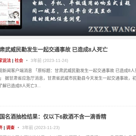
家说法
|
社会
•
3年前 (2023-11-24)
视新闻客户端消息 「原标题：甘肃武威民勤发生一起交通事故 已造成8人
 」 据甘肃省应急厅消息，甘肃省武威市民勤县今天发生一起交通事故，
了解已造成8人死亡3...
国名酒抽检结果：仅以下6款酒不含一滴香精
济
|
调查
•
3年前 (2023-11-23)
视曝光中国名酒抽检结果，仅以下6款酒不含一滴香精！ 1：飞天茅台 飞
我国白酒的硬通货，白酒界的扛把子，国酒之光，白酒市场上一瓶难求的
酒，也是酒圈的硬通...