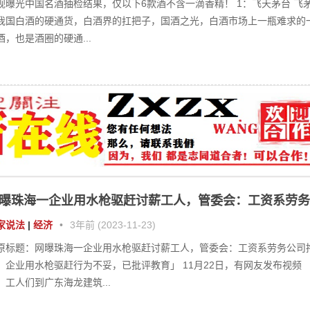
曝珠海一企业用水枪驱赶讨薪工人，管委会：工资系劳务
司拖欠
家说法
|
经济
•
3年前 (2023-11-23)
原标题：网曝珠海一企业用水枪驱赶讨薪工人，管委会：工资系劳务公司
，企业用水枪驱赶行为不妥，已批评教育」 11月22日，有网友发布视频
，工人们到广东海龙建筑...
子恶意别车并辱骂对方司机！北京警方通报：拘
会
|
调查
•
3年前 (2023-11-22)
1月20日，网传北京一女子驾车在五环路上恶意别车并辱骂对方司机，此消
引发网友关注。 刚刚，北京市公安局朝阳分局发布通报：针对“网传橙色
车别停并辱骂对方司机...