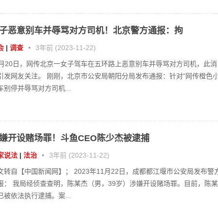
嫌开设赌场罪！斗鱼CEO陈少杰被逮捕
家说法
|
法治
•
3年前 (2023-11-22)
文转自【中国新闻网】； 2023年11月22日，成都都江堰市公安局发布警
报： 我局经侦查查明，陈某杰（男，39岁）涉嫌开设赌场罪。目前，陈某
已被依法执行逮捕。案...
信聊天记录如何作为有效证据提交?看看法院怎么说
律咨询
|
法治
•
3年前 (2023-11-21)
信聊天记录如何作为有效证据提交?看看法院怎么说！ 中新网福建新闻11
21日电(晋研)根据数据显示，微信活跃账户数已达到13.27亿，几乎覆盖全
国的人口。人们在...