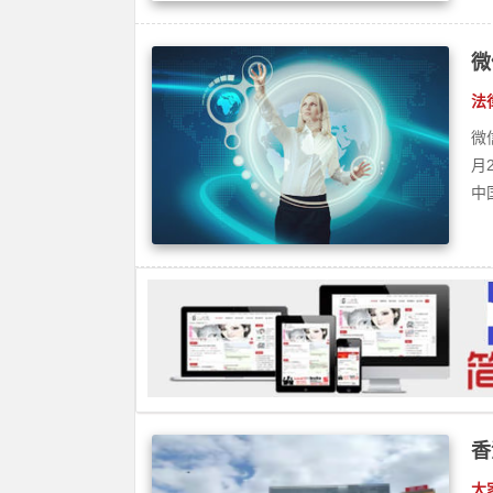
香
职
大
政
府
声
最