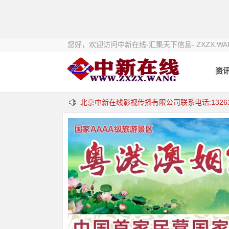
您好，欢迎访问中新在线-汇集天下信息- ZXZX.WA
资
北京中新在线影视传播有限公司联系电话:13261117
中新在线欢迎合作:13261117123 邮箱：zxzxw@
中新在线.法询网欢迎合作欢迎合作