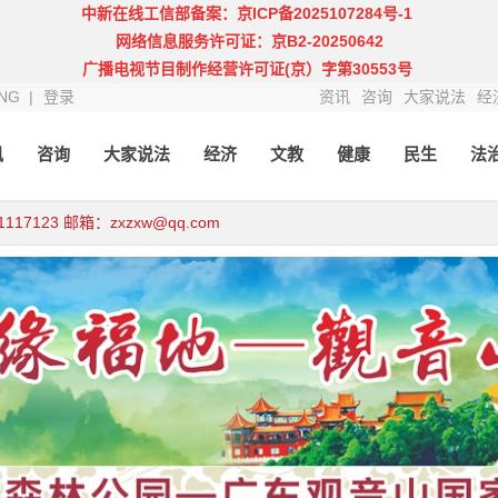
中新在线工信部备案：京ICP备2025107284号-1
网络信息服务许可证：京B2-20250642
广播电视节目制作经营许可证(京）字第30553号
NG |
登录
资讯
咨询
大家说法
经
讯
咨询
大家说法
经济
文教
健康
民生
法
123 邮箱：zxzxw@qq.com
qq.com