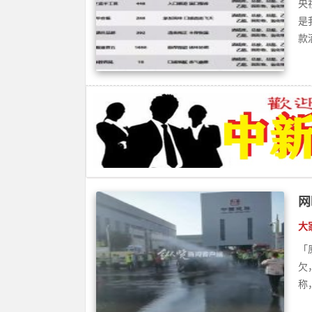
网
公
大
「
欠
称
女
社
1
息
轿