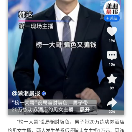
“榜一大哥”设局骗财骗色，男子带20万练功券酒店
约见女主播，两人发生关系后还骗走女主播1万元，因诈