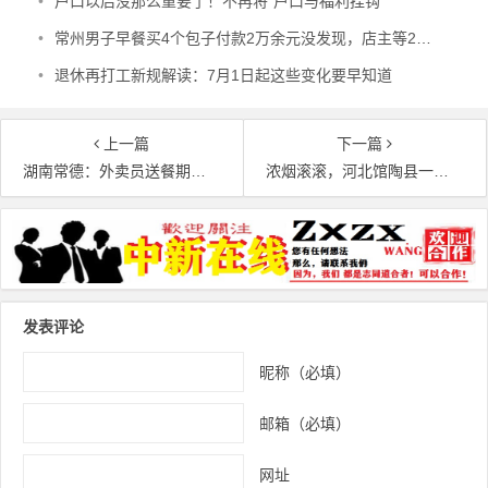
•
户口以后没那么重要了！不再将“户口与福利挂钩”
•
常州男子早餐买4个包子付款2万余元没发现，店主等20天后报警寻人
•
退休再打工新规解读：7月1日起这些变化要早知道
上一篇
下一篇
湖南常德：外卖员送餐期间竟在小区电梯排泄
浓烟滚滚，河北馆陶县一工厂火灾视频在抖音热传
文章导航
发表评论
昵称（必填）
邮箱（必填）
网址