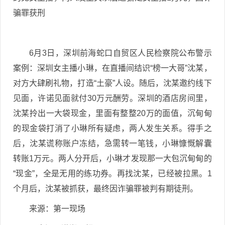
骗罪获刑
6月3日，深圳前海蛇口自贸区人民检察院公布警示
案例：深圳女主播小琳，在直播间结识“榜一大哥”沈某，
对方大肆刷礼物，打造“土豪”人设。随后，沈某邀约线下
见面，许诺见面就付30万元酬劳。深圳的酒店房间里，
沈某拎出一大袋现金，里面有整整20万的面值，沉甸甸
的现金袋打消了小琳所有疑虑，两人发生关系。得手之
后，沈某谎称账户冻结，急需转一笔钱，小琳慷慨解囊
转账1万元。两人分开后，小琳才发现那一大包沉甸甸的
“现金”，全是无用的练功券。再找沈某，已经被拉黑。1
个月后，沈某被抓获，最终因诈骗罪被判有期徒刑。
来源：第一现场