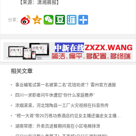
【来源：潇湘晨报】
分享：
相关文章
•
事业编笔试第一名被第二名“花钱劝退”？雷州官方通报
•
四川一求职者问午休遭怼“你什么家庭教养”
•
浓烟滚滚，河北馆陶县一工厂火灾视频在抖音热传
•
“榜一大哥”带20万练功券酒店约见女主播还骗走女主播1万元
•
湖南常德：外卖员送餐期间竟在小区电梯排泄