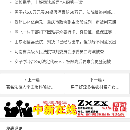
•
法检携手，上好司法新兵 “入职第一课”
•
男子花5.8万元买84瓶假酒索赔58万元，法院最终判部分赔偿
•
受贿1.44亿余元！重庆市政协副主席段成刚一审被判无期
•
湖北一村干部扣下困难群众银行卡、身份证、低保证等7年 每年只给村民500元 涉嫌贪污犯罪被查
•
山东阳信县法院：判决书已经写出来，但领导不同意发出
•
河南省高级人民法院审判委员会原委员曲海滨被查
•
女子“挂名”公司法定代表人，被限高后要求变更登记被法院驳回
上一篇
下一篇
著名法律人李庄爆料骗贷近7000万仅处罚金，法院：不清楚
男子奸淫多名农村留守女童被判无期
文章导航
发表评论