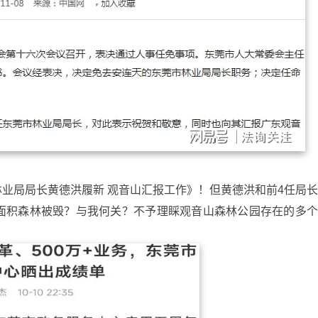
市林业局局长黄德洪履新 观音山汇报工作》！但黄德洪和前4任局
面积森林被毁？与我何关？不予理睬观音山森林公园存在的多