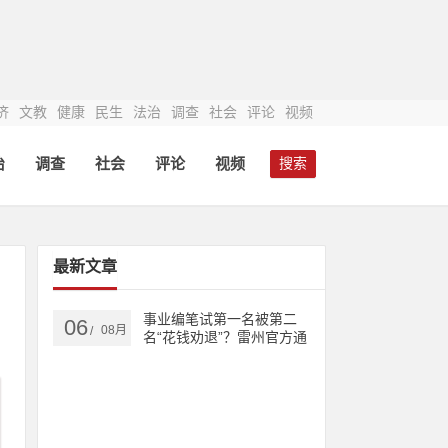
济
文教
健康
民生
法治
调查
社会
评论
视频
治
调查
社会
评论
视频
搜索
最新文章
事业编笔试第一名被第二
06
08月
/
名“花钱劝退”？雷州官方通
报