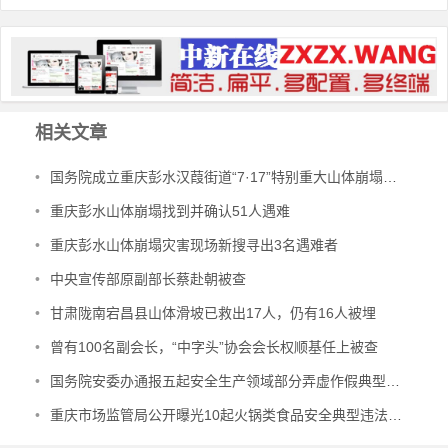
相关文章
•
国务院成立重庆彭水汉葭街道“7·17”特别重大山体崩塌灾害调查评估组
•
重庆彭水山体崩塌找到并确认51人遇难
•
重庆彭水山体崩塌灾害现场新搜寻出3名遇难者
•
中央宣传部原副部长蔡赴朝被查
•
甘肃陇南宕昌县山体滑坡已救出17人，仍有16人被埋
•
曾有100名副会长，“中字头”协会会长权顺基任上被查
•
国务院安委办通报五起安全生产领域部分弄虚作假典型案例
•
重庆市场监管局公开曝光10起火锅类食品安全典型违法案件