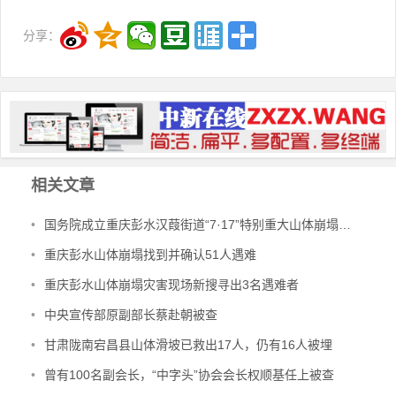
分享：
相关文章
•
国务院成立重庆彭水汉葭街道“7·17”特别重大山体崩塌灾害调查评估组
•
重庆彭水山体崩塌找到并确认51人遇难
•
重庆彭水山体崩塌灾害现场新搜寻出3名遇难者
•
中央宣传部原副部长蔡赴朝被查
•
甘肃陇南宕昌县山体滑坡已救出17人，仍有16人被埋
•
曾有100名副会长，“中字头”协会会长权顺基任上被查