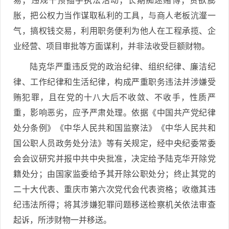
易；违规干预插手执法活动；长期痴迷赌博；贪欲膨
胀，把公权力当作谋取私利的工具，与商人老板沆瀣一
气，搞权钱交易，利用职务便利为他人在工程承揽、企
业经营、项目审批等方面谋利，并非法收受巨额财物。
陆克华严重违反党的政治纪律、组织纪律、廉洁纪
律、工作纪律和生活纪律，构成严重职务违法并涉嫌受
贿犯罪，且在党的十八大后不收敛、不收手，性质严
重，影响恶劣，应予严肃处理。依据《中国共产党纪律
处分条例》《中华人民共和国监察法》《中华人民共和
国公职人员政务处分法》等有关规定，经中央纪委常委
会会议研究并报中共中央批准，决定给予陆克华开除党
籍处分；由国家监委给予其开除公职处分；终止其党的
二十大代表、重庆市第六次党代会代表资格；收缴其违
纪违法所得；将其涉嫌犯罪问题移送检察机关依法审查
起诉，所涉财物一并移送。