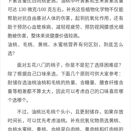
卜素含量比白肉桃更高，油桃中叶黄素和玉米黄素含量
可达 130 微克/100 克左右。补充这些植物化学物不仅能
帮助对抗自由基对人体的伤害，起到抗氧化作用，还有
助于预防心血管疾病、减轻视疲劳、预防视网膜感光细
胞被伤害，整体来说健康价值较高。
油桃、毛桃、黄桃、水蜜桃营养有何区别，到底怎么
选？
面对五花八门的桃子，你是不是犯了选择困难症？
除了根据自己口味来选，下面几个原则可供大家参考：
耐储存选油桃油桃和毛桃的热量、含糖量、膳食纤维含
量等相差都不算太大，因此可以考虑自己的口味喜欢哪
个选哪个。
不过，油桃比毛桃个头小，且更耐储存，如果存放
时间长，可以优先考虑油桃。补充抗氧化物质选黄桃、
血桃水蜜桃、黄桃、血桃是白肉桃、黄肉桃和红肉桃的