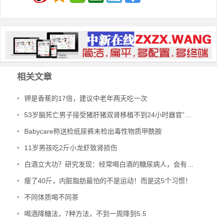
相关文章
•
钾是香蕉的17倍，建议中老年两天吃一次
•
53岁脑死亡男子接受猪肝猪双肾移植不到24小时器官”开始工作”
•
Babycare称送检纸尿裤未检出毒性物质甲酰胺
•
11岁男孩吃2斤小龙虾致肾损伤
•
白酒立大功？研究发现：经常喝白酒的糖尿病人，会有4个坏处！
•
瘦了40斤，内脏脂肪最怕的不是运动！而是这5个习惯！
•
不同体质喝不同茶
•
喝酒降糖法，7种方法，不到一周降到5.5