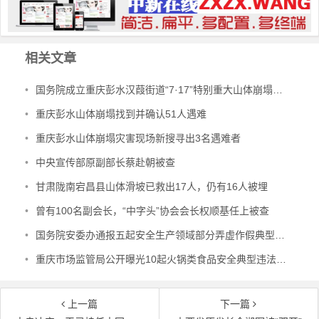
相关文章
•
国务院成立重庆彭水汉葭街道“7·17”特别重大山体崩塌灾害调查评估组
•
重庆彭水山体崩塌找到并确认51人遇难
•
重庆彭水山体崩塌灾害现场新搜寻出3名遇难者
•
中央宣传部原副部长蔡赴朝被查
•
甘肃陇南宕昌县山体滑坡已救出17人，仍有16人被埋
•
曾有100名副会长，“中字头”协会会长权顺基任上被查
•
国务院安委办通报五起安全生产领域部分弄虚作假典型案例
•
重庆市场监管局公开曝光10起火锅类食品安全典型违法案件
上一篇
下一篇