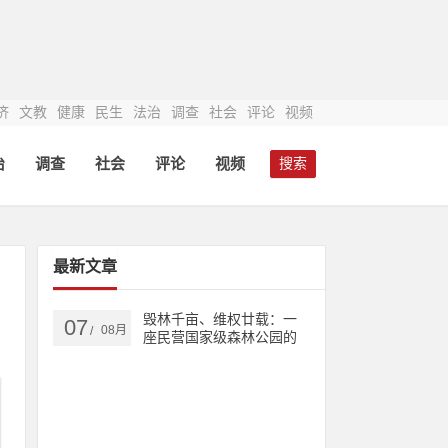
济
文教
健康
民生
法治
调查
社会
评论
视频
治
调查
社会
评论
视频
搜索
最新文章
毁林千亩、维权廿载：一
07
08月
/
座民营国家级森林公园的
生态之殇