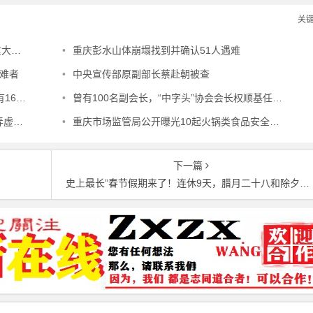
关
估组
•
重庆彭水山体崩塌找到并确认51人遇难
难者
•
中央宣传部原副部长蔡赴朝被查
人被埋
•
曾有100名副会长，“中字头”协会会长权顺基任上被查
案例
•
重庆市场监管局公开曝光10起火锅类食品安全典型违法案件
下一篇
史上最长”春节假期来了！连休9天，腊月二十八和除夕均放假