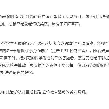
台表演朗诵《听红领巾读中国》等多个精彩节目，孩子们用稚
敬意，弘扬尊老爱老传统美德，赢得了阵阵掌声。
学学生开展的“老少击鼓传花·法治成语填字”互动游戏，将整
的老干部们轮流执掌“鼓槌”（点击 PPT 控制节奏）。随着鼓
鼓声停下时，接到花的同学就成为幸运答题者，需要完成老干部
等法治成语填字挑战，负责提问的退休干部为每一位勇敢答题的同
深对法治词语的记忆。
格“法治护航儿童成长路”宣传教育活动的美好瞬间。