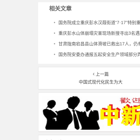
相关文章
•
国务院成立重庆彭水汉葭街道“7·17”特别重大山体崩塌灾害调查评
•
重庆彭水山体崩塌灾害现场新搜寻出3名遇
•
甘肃陇南宕昌县山体滑坡已救出17人，仍有16
•
国务院安委办通报五起安全生产领域部分弄虚作假典型
上一篇
中国式现代化民生为大