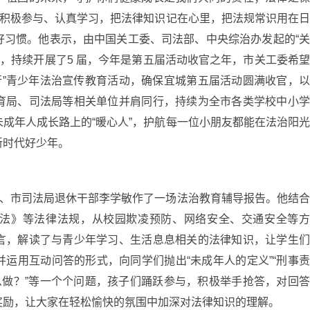
中积极参与、认真学习，把法律知识记在心里，把法规常识用在
好习惯。他表示，由中国关工委、司法部、中央综治办发起的“
动，持续开展了5 届，今年是第五届活动收官之年，市关工委希
行”青少年法治宣传教育活动，确保宜城第五届活动圆满收官，
育局、司法局等相关单位并肩同行，持续为全市各类学校中小
成年人成长路上的“暖心人”，护航每一位小朋友都能在法治阳
新时代好少年。
员、市司法局退休干部李学敏作了一场法治教育辅导报告。他结
法》等法律法规，从校园欺凌预防、网络安全、交通安全等
言，解读了与青少年学习、生活息息相关的法律知识，让学生
运用互动问答的形式，向同学们抛出“未成年人的定义”“刑事
么做？”等一个个问题，孩子们踊跃参与，积极举手抢答，对回
奖励，让大家在轻松愉快的氛围中加深对法律知识的理解。