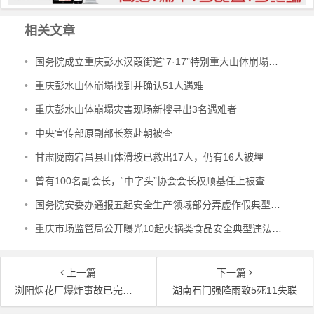
相关文章
•
国务院成立重庆彭水汉葭街道“7·17”特别重大山体崩塌灾害调查评估组
•
重庆彭水山体崩塌找到并确认51人遇难
•
重庆彭水山体崩塌灾害现场新搜寻出3名遇难者
•
中央宣传部原副部长蔡赴朝被查
•
甘肃陇南宕昌县山体滑坡已救出17人，仍有16人被埋
•
曾有100名副会长，“中字头”协会会长权顺基任上被查
•
国务院安委办通报五起安全生产领域部分弄虚作假典型案例
•
重庆市场监管局公开曝光10起火锅类食品安全典型违法案件
上一篇
下一篇
浏阳烟花厂爆炸事故已完成5轮搜救
湖南石门强降雨致5死11失联