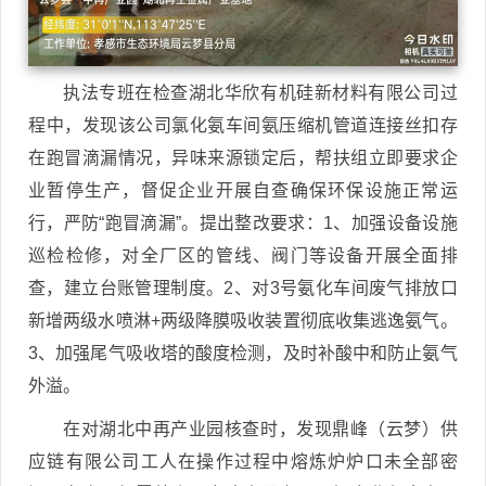
执法专班在检查湖北华欣有机硅新材料有限公司过
程中，发现该公司氯化氨车间氨压缩机管道连接丝扣存
在跑冒滴漏情况，异味来源锁定后，帮扶组立即要求企
业暂停生产，督促企业开展自查确保环保设施正常运
行，严防“跑冒滴漏”。提出整改要求：1、加强设备设施
巡检检修，对全厂区的管线、阀门等设备开展全面排
查，建立台账管理制度。2、对3号氨化车间废气排放口
新增两级水喷淋+两级降膜吸收装置彻底收集逃逸氨气。
3、加强尾气吸收塔的酸度检测，及时补酸中和防止氨气
外溢。
在对湖北中再产业园核查时，发现鼎峰（云梦）供
应链有限公司工人在操作过程中熔炼炉炉口未全部密