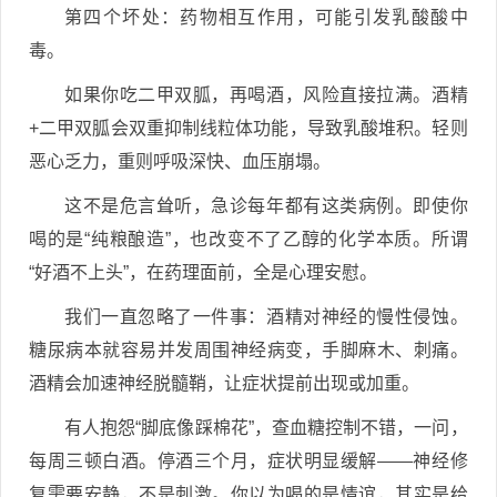
第四个坏处：药物相互作用，可能引发乳酸酸中
毒。
如果你吃二甲双胍，再喝酒，风险直接拉满。酒精
+二甲双胍会双重抑制线粒体功能，导致乳酸堆积。轻则
恶心乏力，重则呼吸深快、血压崩塌。
这不是危言耸听，急诊每年都有这类病例。即使你
喝的是“纯粮酿造”，也改变不了乙醇的化学本质。所谓
“好酒不上头”，在药理面前，全是心理安慰。
我们一直忽略了一件事：酒精对神经的慢性侵蚀。
糖尿病本就容易并发周围神经病变，手脚麻木、刺痛。
酒精会加速神经脱髓鞘，让症状提前出现或加重。
有人抱怨“脚底像踩棉花”，查血糖控制不错，一问，
每周三顿白酒。停酒三个月，症状明显缓解——神经修
复需要安静，不是刺激。你以为喝的是情谊，其实是给