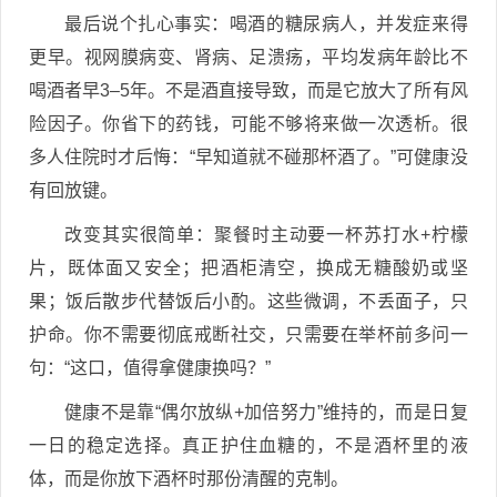
最后说个扎心事实：喝酒的糖尿病人，并发症来得
更早。视网膜病变、肾病、足溃疡，平均发病年龄比不
喝酒者早3–5年。不是酒直接导致，而是它放大了所有风
险因子。你省下的药钱，可能不够将来做一次透析。很
多人住院时才后悔：“早知道就不碰那杯酒了。”可健康没
有回放键。
改变其实很简单：聚餐时主动要一杯苏打水+柠檬
片，既体面又安全；把酒柜清空，换成无糖酸奶或坚
果；饭后散步代替饭后小酌。这些微调，不丢面子，只
护命。你不需要彻底戒断社交，只需要在举杯前多问一
句：“这口，值得拿健康换吗？”
健康不是靠“偶尔放纵+加倍努力”维持的，而是日复
一日的稳定选择。真正护住血糖的，不是酒杯里的液
体，而是你放下酒杯时那份清醒的克制。