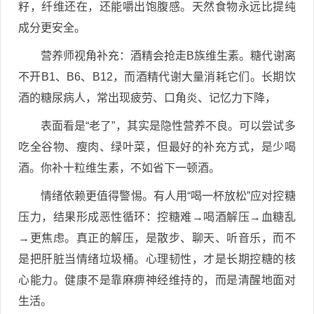
籽，纤维还在，还能嚼出饱腹感。天然食物永远比提纯
成分更安全。
营养师视角补充：酒精会抢走B族维生素。糖代谢离
不开B1、B6、B12，而酒精代谢大量消耗它们。长期饮
酒的糖尿病人，常出现疲劳、口角炎、记忆力下降，
表面看是“老了”，其实是隐性营养不良。可以尝试多
吃全谷物、瘦肉、绿叶菜，但最好的补充方式，是少喝
酒。你补十粒维生素，不如省下一顿酒。
情绪依赖更值得警惕。有人用“喝一杯放松”应对控糖
压力，结果形成恶性循环：控糖难→喝酒解压→血糖乱
→更焦虑。真正的解压，是散步、聊天、听音乐，而不
是把肝脏当情绪垃圾桶。心理韧性，才是长期控糖的核
心能力。健康不是靠麻痹神经维持的，而是清醒地面对
生活。