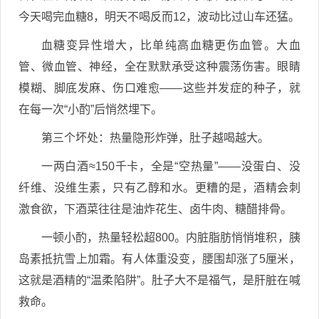
今天喝完血糖8，明天不喝反而12，波动比过山车还猛。
血糖变异性增大，比单纯高血糖更伤血管。大血
管、微血管、神经，全在默默承受这种震荡伤害。眼睛
模糊、脚底发麻、伤口难愈——这些并发症的种子，就
在每一次“小酌”后悄然埋下。
第三个坏处：热量隐形炸弹，肚子越喝越大。
一两白酒≈150千卡，全是“空热量”——没蛋白、没
纤维、没维生素，只有乙醇和水。更糟的是，酒精会刺
激食欲，下酒菜往往是油炸花生、卤牛肉、糖醋排骨。
一顿小酌，热量轻松超800。内脏脂肪悄悄堆积，胰
岛素抵抗雪上加霜。有人体重没变，腰围却涨了5厘米，
这就是酒精的“温柔陷阱”。肚子大不是福气，是肝脏在喊
救命。