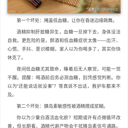
第一个坏处：掩盖低血糖，让你在昏迷边缘跳舞。
酒精抑制肝脏糖异生，血糖一旦掉下去，身体没法
自救。更危险的是，醉酒和低血糖症状太像——出汗、
心慌、手抖、意识模糊，家人以为你喝多了，其实你快
休克了。
夜间低血糖尤其致命，睡着后无人察觉，可能一觉
不醒。提醒：喝酒前后务必测血糖，别凭感觉判断。你
以为“还能说话就没事”？等真说不出话，救护车都来不
及。
第二个坏处：胰岛素敏感性被酒精搅成浆糊。
你以为少量白酒活血化瘀？短期或许有点微循环改
善，但长期看，酒精代谢产物会干扰胰岛素信号通路。