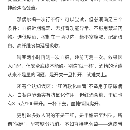
神经浇腐蚀液。
那偶尔喝一次行不行？可以尝试，但必须满足三个
条件：血糖近期稳定、无肝肾功能异常、不服用禁忌药
物。选低度酒，控制在一两以内，绝不空腹喝，配高蛋
白、高纤维食物延缓吸收。
喝完两小时再测一次血糖，睡前再测一次。效果因
人而异，但安全底线不能破。别信“就一杯”，酒精的诱惑
从来不是量的问题，是开关一旦打开，就难关上。
还有个认知误区：“红酒软化血管”不适用于糖尿病
人。白藜芦醇确实有抗氧化作用，但红酒含糖，干红也
有3–5克/100毫升。一杯下去，血糖悄悄爬升。
更别说多数人喝的不是干红，是半甜甚至甜型。所
谓“保健”，早被糖分抵消。不如直接吃葡萄——连皮带