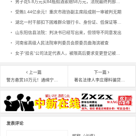
•
男子花5.8万元买84瓶假酒索赔58万元，法院最终判部分赔偿
•
受贿1.44亿余元！重庆市政协副主席段成刚一审被判无期
•
湖北一村干部扣下困难群众银行卡、身份证、低保证等7年 每年只给村民500元 涉嫌贪污犯罪被查
•
山东阳信县法院：判决书已经写出来，但领导不同意发出
•
河南省高级人民法院审判委员会原委员曲海滨被查
•
女子“挂名”公司法定代表人，被限高后要求变更登记被法院驳回
上一篇
下一篇
警方悬赏10万元！通缉宁夏这3名重大在逃人员！
著名法律人李庄爆料骗贷近7000万仅处罚金，法院：不清楚
文章导航
发表评论
昵称（必填）