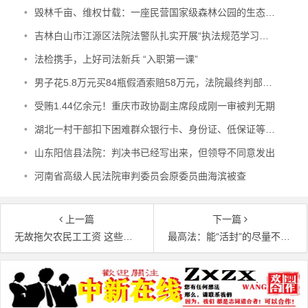
•
毁林千亩、维权廿载：一座民营国家级森林公园的生态之殇
•
吉林白山市江源区法院法警队扎实开展“执法规范学习年”活动
•
法检携手，上好司法新兵 “入职第一课”
•
男子花5.8万元买84瓶假酒索赔58万元，法院最终判部分赔偿
•
受贿1.44亿余元！重庆市政协副主席段成刚一审被判无期
•
湖北一村干部扣下困难群众银行卡、身份证、低保证等7年 每年只给村民500元 涉嫌贪污犯罪被查
•
山东阳信县法院：判决书已经写出来，但领导不同意发出
•
河南省高级人民法院审判委员会原委员曲海滨被查
上一篇
下一篇
无故拖欠农民工工资 这些企业被列入失信联合惩戒对象名单
最高法：能“活封”的尽量不“死封”
文章导航