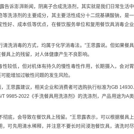
思露告诉澎湃新闻，阴离子合成洗涤剂，其实就是我们日常生活
皂等洗涤剂的主要成分，其主要活性成分十二烷基磺酸钠，是
定性好、成本低等优点，在餐饮服务单位和复用餐饮具消毒企
行清洗消毒的方式，均属于化学消毒法。”王思露说。但如果餐
在餐具上的残留，对人体健康产生不良影响。
毒性较低，但对机体有持久的慢性毒性作用，长期摄入，会对
还可能增加过敏性问题的发生风险。
王思露建议，相关企业和消费者可选购执行标准为GB 14930
B/T 9985-2022《手洗餐具用洗涤剂》的洗涤剂，产品用途为A
不彻底，会导致在餐饮具上残留。”王思露表示，可以根据餐具
用，可先用清水稀释，并注意不要长时间浸泡餐饮具，清洗时