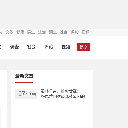
济
文教
健康
民生
法治
调查
社会
评论
视频
治
调查
社会
评论
视频
搜索
最新文章
毁林千亩、维权廿载：一
07
08月
/
座民营国家级森林公园的
生态之殇