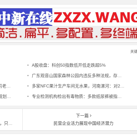
关
•
A股收盘：科创50指数低开低走跌超5%
•
广东观音山国家森林公园内违反多种法规，存在多重叠加重大安全风险
应利息
•
多家NFC果汁生产车间无水果，河南漯河：对2家企业立案、3家深入调查
何解？
•
专业检测机构检出有毒物质：多款纸尿裤被指侵害婴幼儿健康
下一篇
能退房
民营企业活力展现中国经济潜力