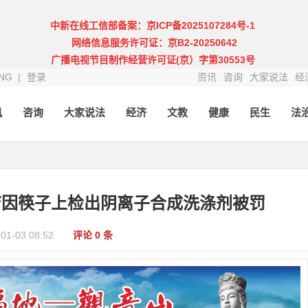
中新在线工信部备案：京ICP备2025107284号-1
网络信息服务许可证：京B2-20250642
广播电视节目制作经营许可证(京）字第30553号
NG |
登录
资讯
咨询
大家说法
经
讯
咨询
大家说法
经济
文教
健康
民生
法
店因筷子上检出阴离子合成洗涤剂被罚
-01-03 08:52
评论 0 条