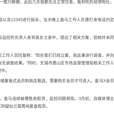
是一整只蟑螂，此后几天我都无法正常饮食，看到吃的就想呕吐
以及12345进行投诉，当天晚上盒马工作人员便打来电话约
和品控的负责人来到吴女士家中，提出了相关方案，但她并未
关工作人员回复称：“现在我们已经立案，就此事进行调查，并
尚无调查结果。”同时，无锡市惠山区市场监督管理局相关工作
理中。
仓储量贩式会员制商店甄选，需要购买会员才可进入。盒马X会
季度，盒马连续被曝售卖假货，品控问题频现。3月初，自媒体博
店买到疑似兰蔻菁纯套盒假货。