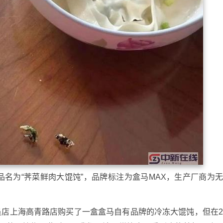
名为“荠菜鲜肉大馄饨”，品牌标注为盒马MAX，生产厂商为
员店上海高青路店购买了一盒盒马自有品牌的冷冻大馄饨，但在