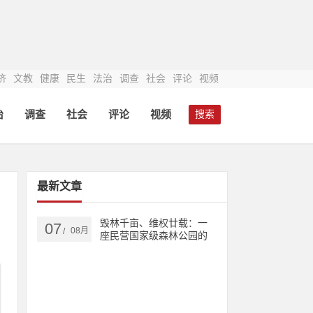
济
文教
健康
民生
法治
调查
社会
评论
视频
治
调查
社会
评论
视频
搜索
最新文章
毁林千亩、维权廿载：一
07
08月
/
座民营国家级森林公园的
生态之殇