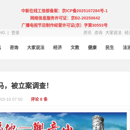
中新在线工信部备案：京ICP备2025107284号-1
网络信息服务许可证：京B2-20250642
广播电视节目制作经营许可证(京）字第30553号
NG |
登录
资讯
咨询
大家说法
经
讯
咨询
大家说法
经济
文教
健康
民生
法
马，被立案调查！
-03-10 07:50
评论 0 条