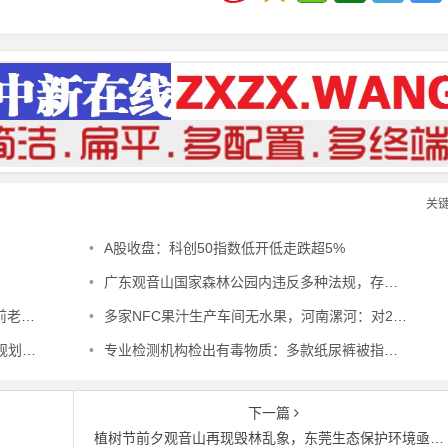
关
•
A股收盘：科创50指数低开低走跌超5%
•
广东观音山国家森林公园内违反多种法规，存在多重叠加重大安全风险
应利息
•
多家NFC果汁生产车间无水果，河南漯河：对2家企业立案、3家深入调查
何解？
•
专业检测机构检出有毒物质：多款纸尿裤被指侵害婴幼儿健康
下一篇
植树节前夕观音山再现毁林乱象，东莞生态保护环境亟待重塑！