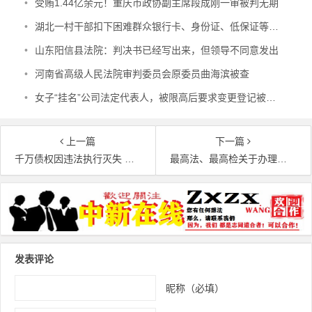
•
受贿1.44亿余元！重庆市政协副主席段成刚一审被判无期
•
湖北一村干部扣下困难群众银行卡、身份证、低保证等7年 每年只给村民500元 涉嫌贪污犯罪被查
•
山东阳信县法院：判决书已经写出来，但领导不同意发出
•
河南省高级人民法院审判委员会原委员曲海滨被查
•
女子“挂名”公司法定代表人，被限高后要求变更登记被法院驳回
上一篇
下一篇
千万债权因违法执行灭失 山东高法两度反转裁定引争议
最高法、最高检关于办理拒不执行判决、裁定刑事案件 适用法律若干问题的解释
文章导航
发表评论
昵称（必填）