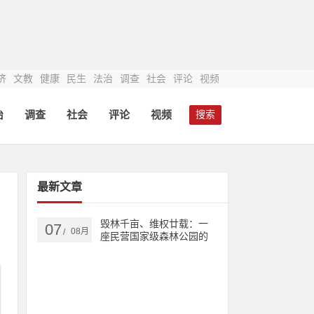
济
文教
健康
民生
法治
调查
社会
评论
视频
治
调查
社会
评论
视频
搜索
最新文章
毁林千亩、维权廿载：一
07
08月
/
座民营国家级森林公园的
生态之殇