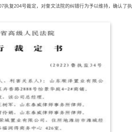
鲁07执复204号裁定，对奎文法院的纠错行为予以维持，确认了