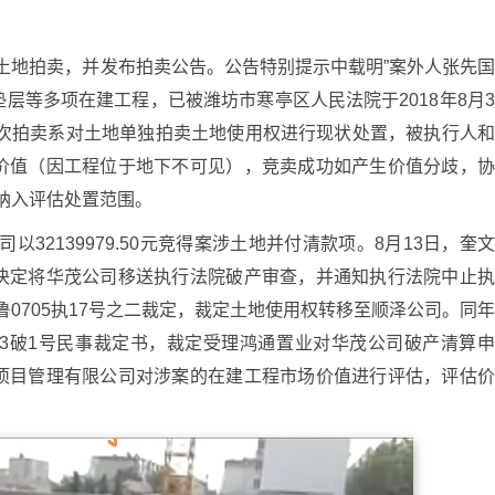
案涉土地拍卖，并发布拍卖公告。公告特别提示中载明”案外人张先
层等多项在建工程，已被潍坊市寒亭区人民法院于2018年8月
本次拍卖系对土地单独拍卖土地使用权进行现状处置，被执行人
价值（因工程位于地下不可见），竞卖成功如产生价值分歧，
纳入评估处置范围。
司以32139979.50元竞得案涉土地并付清款项。8月13日，奎
决定将华茂公司移送执行法院破产审查，并通知执行法院中止
）鲁0705执17号之二裁定，裁定土地使用权转移至顺泽公司。同
0703破1号民事裁定书，裁定受理鸿通置业对华茂公司破产清算
项目管理有限公司对涉案的在建工程市场价值进行评估，评估