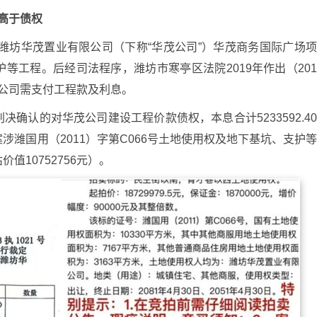
高于债权
与潍坊华茂置业有限公司（下称“华茂公司”）华茂商务国际广场
等工程。后经司法程序，潍坊市寒亭区法院2019年作出（20
华茂公司需支付工程款及利息。
确认的对华茂公司建设工程价款债权，本息合计5233592.4
潍国用（2011）字第C066号土地使用权及地下基坑、支护
10752756元）。