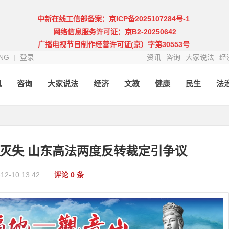
中新在线工信部备案：京ICP备2025107284号-1
网络信息服务许可证：京B2-20250642
广播电视节目制作经营许可证(京）字第30553号
NG |
登录
资讯
咨询
大家说法
经
讯
咨询
大家说法
经济
文教
健康
民生
法
灭失 山东高法两度反转裁定引争议
-12-10 13:42
评论 0 条