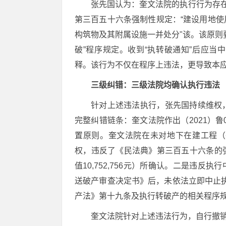
张先国认为：奎文法院的执行行为存在
第三百五十六条强制性规定：“建设用地
构筑物及其附属设施一并处分"该。该原则
破”程序规定。收到“执转破通知”后应
释。该行为不仅在程序上违法，更导致本
三级纠错：三级法院均确认执行违法
针对上述违法执行，张先国持续维权
完整纠错链条：奎文法院作出（2021）鲁
置原则。奎文法院在未对地下在建工程（
权，违反了《民法典》第三百五十六条的
值10,752,756元）所确认。二是违反
送破产审查决定书》后，未依法立即中止执
产法》第十九条及执行转破产的相关程序
奎文法院针对上述违法行为，自行撤