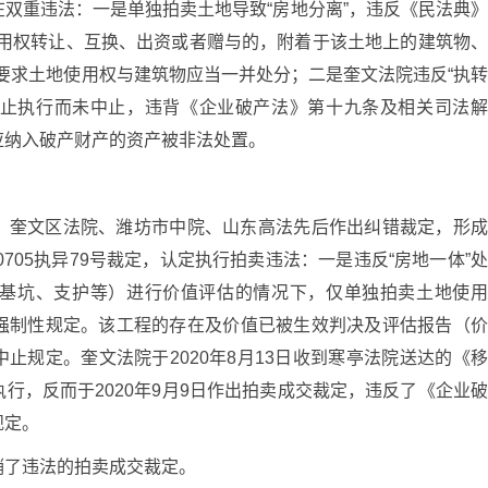
双重违法：一是单独拍卖土地导致“房地分离”，违反《民法典
使用权转让、互换、出资或者赠与的，附着于该土地上的建筑物
要求土地使用权与建筑物应当一并处分；二是奎文法院违反“执
当中止执行而未中止，违背《企业破产法》第十九条及相关司法
应纳入破产财产的资产被非法处置。
，奎文区法院、潍坊市中院、山东高法先后作出纠错裁定，形
0705执异79号裁定，认定执行拍卖违法：一是违反“房地一体”
基坑、支护等）进行价值评估的情况下，仅单独拍卖土地使
强制性规定。该工程的存在及价值已被生效判决及评估报告（
执行中止规定。奎文法院于2020年8月13日收到寒亭法院送达的《
行，反而于2020年9月9日作出拍卖成交裁定，违反了《企业
规定。
销了违法的拍卖成交裁定。