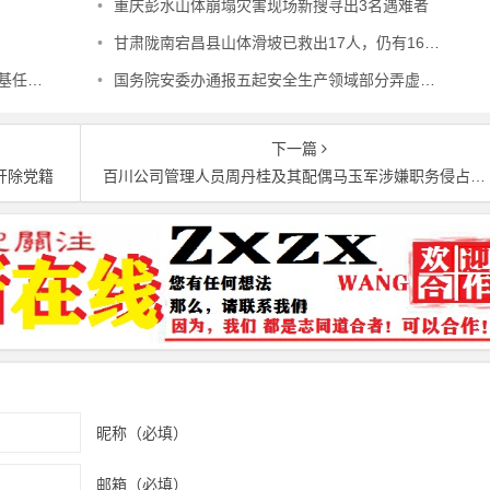
•
重庆彭水山体崩塌灾害现场新搜寻出3名遇难者
•
甘肃陇南宕昌县山体滑坡已救出17人，仍有16人被埋
上被查
•
国务院安委办通报五起安全生产领域部分弄虚作假典型案例
下一篇
开除党籍
百川公司管理人员周丹桂及其配偶马玉军涉嫌职务侵占，警方已立案
昵称（必填）
邮箱（必填）