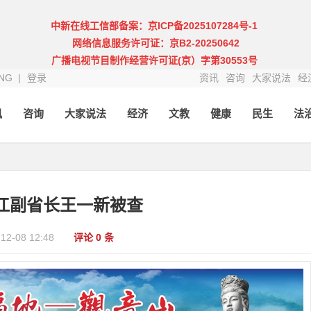
中新在线工信部备案：京ICP备2025107284号-1
网络信息服务许可证：京B2-20250642
广播电视节目制作经营许可证(京）字第30553号
NG |
登录
资讯
咨询
大家说法
经
讯
咨询
大家说法
经济
文教
健康
民生
法
江副省长王一新被查
-12-08 12:48
评论 0 条