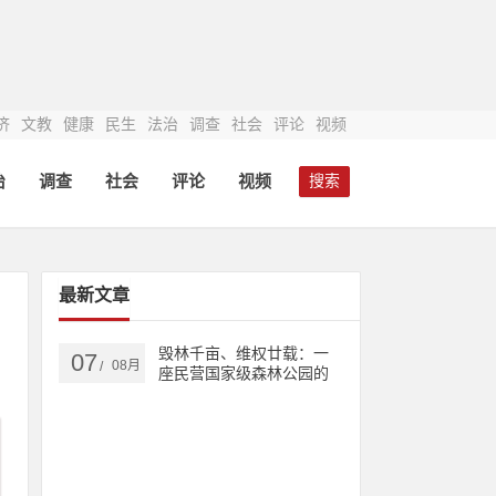
济
文教
健康
民生
法治
调查
社会
评论
视频
治
调查
社会
评论
视频
搜索
最新文章
毁林千亩、维权廿载：一
07
08月
/
座民营国家级森林公园的
生态之殇