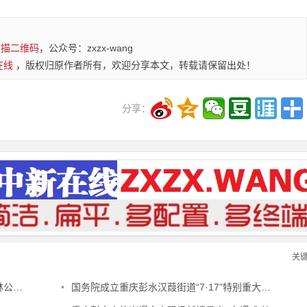
扫描二维码
，公众号：zxzx-wang
在线
，版权归原作者所有，欢迎分享本文，转载请保留出处！
分享：
关
之殇
•
国务院成立重庆彭水汉葭街道“7·17”特别重大山体崩塌灾害调查评估组