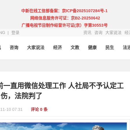
中新在线工信部备案：京ICP备2025107284号-1
网络信息服务许可证：京B2-20250642
广播电视节目制作经营许可证(京）字第30553号
NG |
登录
资讯
咨询
大家说法
经
讯
咨询
大家说法
经济
文教
健康
民生
法
前一直用微信处理工作 人社局不予认定工
伤，法院判了
-11-10 07:31
评论 0 条