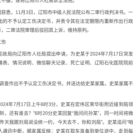
定不服，遂将辽阳市人社局诉至法院。
获悉，11月3日，辽阳市中级人民法院公布二审行政判决书。
出的不予认定工伤决定书，并责令其在法定期限内重新作出行
诉，二审法院审理后驳回其上诉，维持原判。
工伤
市民政局向辽阳市人社局提出申请，为史某于2024年7月17日突
请表、情况说明、微信聊天记录、死亡证明、辽阳石化医院院
局经过调查作出不予认定工伤决定书，并送达给史某家属。史某家属
024年7月17日上午6时3分，史某在宏伟区荣华街附近接到局
，还有谁去？”6时20分史某回复“我问问孙某”，同一时间将
昨天我跟刘局说没统一约，今天去不，你和刘局”。史某追问“
两人通讯中断，据家属反映：史某在取车准备到单位途中，走到