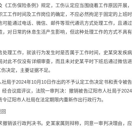
及《工伤保险条例》规定，工伤认定应当围绕着工作原因开展
职工工作时间及工作岗位的确定，不应必然拘泥于固定的上班
也可能通过电话、微信、邮件等现代通讯方式处理工作，且通
性，对日常的休息生活产生影响，但这种处理工作的方式不具
信处理工作，就该行为发生时是否属于工作时间，史某突发疾
局对此不仅没有详细审查，而且未对史某平时下班后通过微信
工伤决定，主要证据不足。
社局于2024年10月10日作出的不予认定工伤决定书和责令被
经合议庭评议，法院一审判决：撤销被告辽阳市人社局于202
；责令辽阳市人社局在法定期限内重新作出行政行为。
驳回
求撤销该行政判决书。史某家属则辩称，同意一审判决理由，