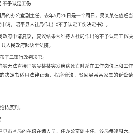
 不予认定工伤
局的办公室副主任。去年5月26日是一个周日，吴某某在值班
定申请，昭平县人社局作出《不予认定工伤决定书》。
民政府申请复议，复议结果为维持人社局作出的不予认定工伤
、县人民政府起诉至法院。
公布了二审行政判决书。
确实无法直接证实吴某某突发疾病死亡时系在工作岗位上和工
的决定书适用法律正确，程序合法，驳回吴某某家属的诉讼
，维持原判。
死
平县市监局的在职在编人员，任办公室副主任。该局每逢周六