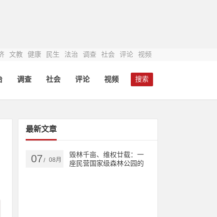
济
文教
健康
民生
法治
调查
社会
评论
视频
治
调查
社会
评论
视频
搜索
最新文章
毁林千亩、维权廿载：一
07
08月
/
座民营国家级森林公园的
生态之殇