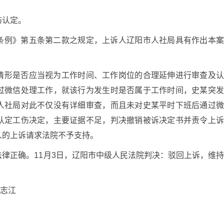
伤认定。
条例》第五条第二款之规定，上诉人辽阳市人社局具有作出本
情形是否应当视为工作时间、工作岗位的合理延伸进行审查及
过微信处理工作，就该行为发生时是否属于工作时间，史某突
人社局对此不仅没有详细审查，而且未对史某平时下班后通过
认定工伤决定，主要证据不足，判决撤销被诉决定书并责令上
人的上诉请求法院不予支持。
律正确。11月3日，辽阳市中级人民法院判决：驳回上诉，维
任志江