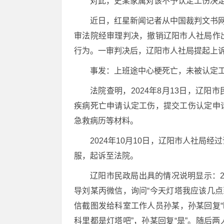
对此，史某家属对该不予认定工伤决
近日，红星新闻记者从中国裁判文书网
审法院经审理判决，撤销辽阳市人社局作
行为。一审判决后，辽阳市人社局提起上
事发：上班途中心梗死亡，未被认定
法院查明，2024年8月13日，辽阳
疾病死亡申请认定工伤，提交工伤认定申
急救病历等材料。
2024年10月10日，辽阳市人社
服，起诉至法院。
辽阳市民政局出具的情况说明显示：2
导刘某丙微信，询问“今天灯塔我应该几点到
信截图发给科室工作人员孙某，孙某回复“
科里都是灯塔吧”，孙某回复“是”。随后